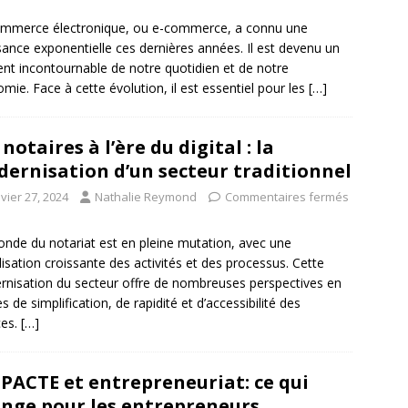
mmerce électronique, ou e-commerce, a connu une
sance exponentielle ces dernières années. Il est devenu un
nt incontournable de notre quotidien et de notre
mie. Face à cette évolution, il est essentiel pour les
[…]
 notaires à l’ère du digital : la
ernisation d’un secteur traditionnel
vier 27, 2024
Nathalie Reymond
Commentaires fermés
nde du notariat est en pleine mutation, avec une
alisation croissante des activités et des processus. Cette
nisation du secteur offre de nombreuses perspectives en
s de simplification, de rapidité et d’accessibilité des
ces.
[…]
 PACTE et entrepreneuriat: ce qui
nge pour les entrepreneurs