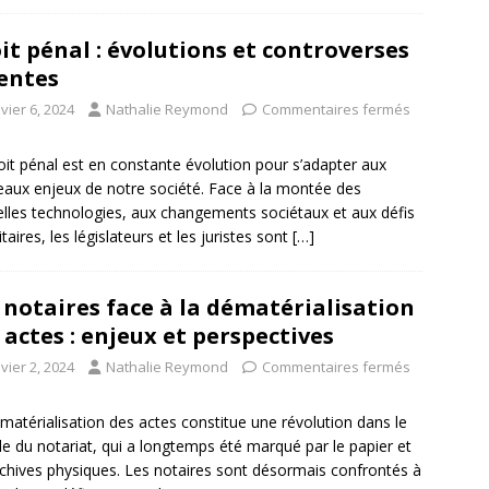
it pénal : évolutions et controverses
entes
vier 6, 2024
Nathalie Reymond
Commentaires fermés
oit pénal est en constante évolution pour s’adapter aux
aux enjeux de notre société. Face à la montée des
lles technologies, aux changements sociétaux et aux défis
taires, les législateurs et les juristes sont
[…]
 notaires face à la dématérialisation
 actes : enjeux et perspectives
vier 2, 2024
Nathalie Reymond
Commentaires fermés
matérialisation des actes constitue une révolution dans le
 du notariat, qui a longtemps été marqué par le papier et
rchives physiques. Les notaires sont désormais confrontés à