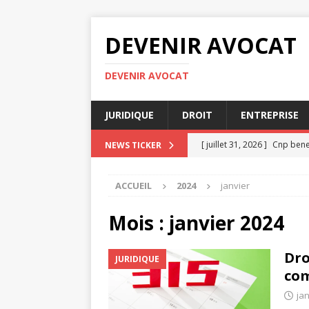
DEVENIR AVOCAT
DEVENIR AVOCAT
JURIDIQUE
DROIT
ENTREPRISE
[ juillet 31, 2026 ]
Cnp benef
NEWS TICKER
[ juillet 27, 2026 ]
Les erreu
ACCUEIL
2024
janvier
travail
DROIT
[ juillet 23, 2026 ]
Comparati
Mois :
janvier 2024
[ juillet 19, 2026 ]
Comment r
Dro
JURIDIQUE
[ août 4, 2026 ]
Attestation
com
jan