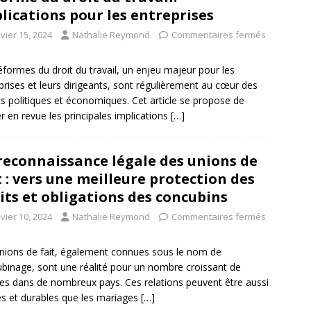
lications pour les entreprises
vier 15, 2024
Nathalie Reymond
Commentaires fermés
éformes du droit du travail, un enjeu majeur pour les
prises et leurs dirigeants, sont régulièrement au cœur des
s politiques et économiques. Cet article se propose de
r en revue les principales implications
[…]
reconnaissance légale des unions de
t : vers une meilleure protection des
its et obligations des concubins
vier 10, 2024
Nathalie Reymond
Commentaires fermés
nions de fait, également connues sous le nom de
binage, sont une réalité pour un nombre croissant de
es dans de nombreux pays. Ces relations peuvent être aussi
es et durables que les mariages
[…]