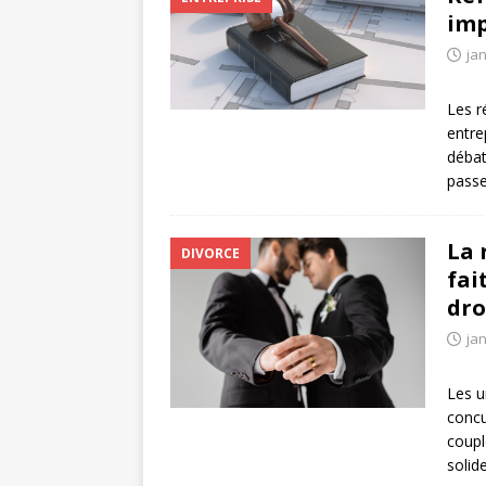
imp
jan
Les r
entre
débat
passe
La 
DIVORCE
fai
dro
jan
Les u
concu
coupl
solid