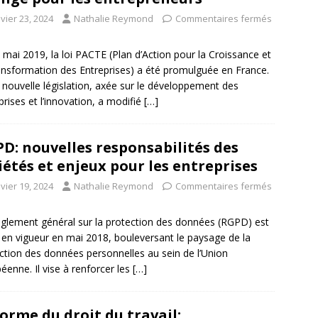
vier 23, 2024
Nathalie Reymond
Commentaires fermés
 mai 2019, la loi PACTE (Plan d’Action pour la Croissance et
ansformation des Entreprises) a été promulguée en France.
 nouvelle législation, axée sur le développement des
prises et l’innovation, a modifié
[…]
D: nouvelles responsabilités des
iétés et enjeux pour les entreprises
vier 19, 2024
Nathalie Reymond
Commentaires fermés
glement général sur la protection des données (RGPD) est
 en vigueur en mai 2018, bouleversant le paysage de la
ction des données personnelles au sein de l’Union
éenne. Il vise à renforcer les
[…]
orme du droit du travail: