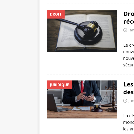
Dro
DROIT
réc
jan
Le dr
nouve
nouve
sécuri
Les
JURIDIQUE
des
jan
La dé
monde
les a