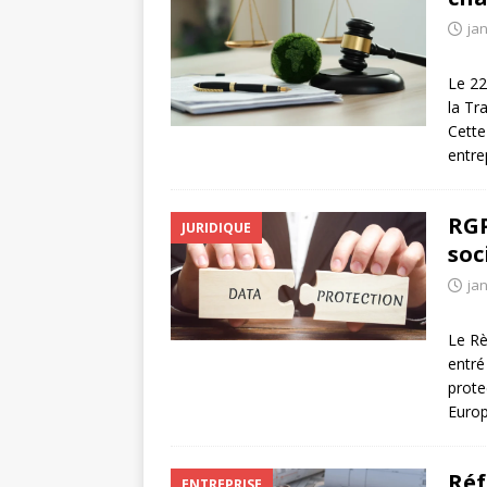
jan
Le 22
la Tr
Cette
entre
RGP
JURIDIQUE
soc
jan
Le Rè
entré
prote
Europ
Réf
ENTREPRISE