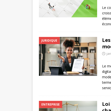
Le co
crois
éléme
écono
Les
JURIDIQUE
mod
jan
Le mo
digit
moder
terme
servi
Loi
ENTREPRISE
cha