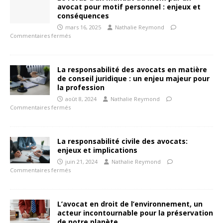
avocat pour motif personnel : enjeux et
conséquences
mars 16, 2025
Nathalie Reymond
Commentaires fermés
La responsabilité des avocats en matière
de conseil juridique : un enjeu majeur pour
la profession
août 8, 2024
Nathalie Reymond
Commentaires fermés
La responsabilité civile des avocats:
enjeux et implications
juin 21, 2024
Nathalie Reymond
Commentaires fermés
L’avocat en droit de l’environnement, un
acteur incontournable pour la préservation
de notre planète