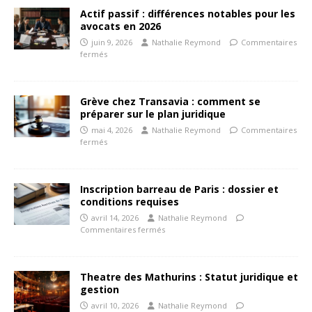
Actif passif : différences notables pour les
avocats en 2026
juin 9, 2026
Nathalie Reymond
Commentaires
fermés
Grève chez Transavia : comment se
préparer sur le plan juridique
mai 4, 2026
Nathalie Reymond
Commentaires
fermés
Inscription barreau de Paris : dossier et
conditions requises
avril 14, 2026
Nathalie Reymond
Commentaires fermés
Theatre des Mathurins : Statut juridique et
gestion
avril 10, 2026
Nathalie Reymond