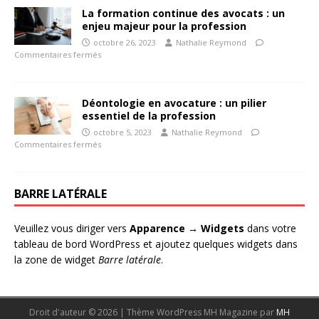
La formation continue des avocats : un
enjeu majeur pour la profession
octobre 26, 2023
Nathalie Reymond
Commentaires fermés
Déontologie en avocature : un pilier
essentiel de la profession
octobre 5, 2023
Nathalie Reymond
Commentaires fermés
BARRE LATÉRALE
Veuillez vous diriger vers
Apparence → Widgets
dans votre
tableau de bord WordPress et ajoutez quelques widgets dans
la zone de widget
Barre latérale
.
Droit d'auteur © 2026 | Thème WordPress MH Magazine par
MH