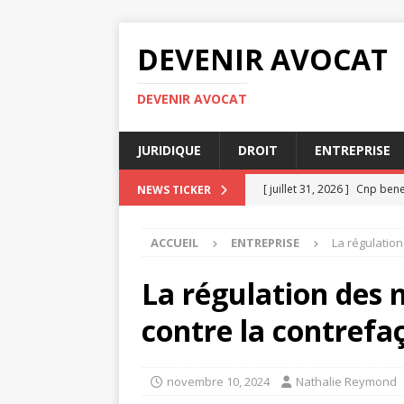
DEVENIR AVOCAT
DEVENIR AVOCAT
JURIDIQUE
DROIT
ENTREPRISE
[ juillet 31, 2026 ]
Cnp benef
NEWS TICKER
[ juillet 27, 2026 ]
Les erreu
ACCUEIL
ENTREPRISE
La régulation
travail
DROIT
[ juillet 23, 2026 ]
Comparati
La régulation des 
[ juillet 19, 2026 ]
Comment r
contre la contrefa
[ août 4, 2026 ]
Attestation
novembre 10, 2024
Nathalie Reymond