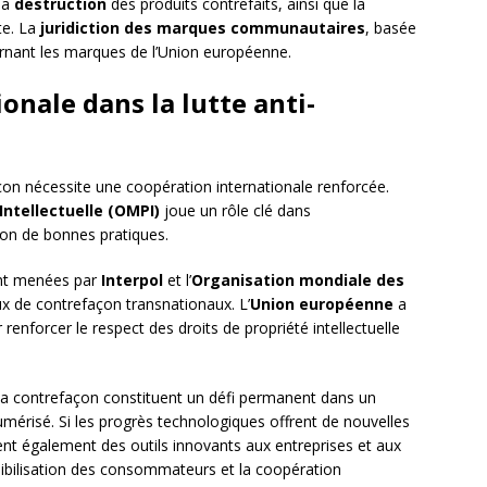
la
destruction
des produits contrefaits, ainsi que la
te. La
juridiction des marques communautaires
, basée
cernant les marques de l’Union européenne.
onale dans la lutte anti-
n nécessite une coopération internationale renforcée.
Intellectuelle (OMPI)
joue un rôle clé dans
ion de bonnes pratiques.
ent menées par
Interpol
et l’
Organisation mondiale des
x de contrefaçon transnationaux. L’
Union européenne
a
renforcer le respect des droits de propriété intellectuelle
 la contrefaçon constituent un défi permanent dans un
risé. Si les progrès technologiques offrent de nouvelles
sent également des outils innovants aux entreprises et aux
sibilisation des consommateurs et la coopération