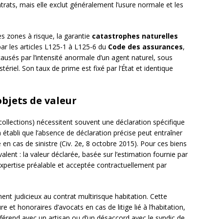
ontrats, mais elle exclut généralement l’usure normale et les
es zones à risque, la garantie
catastrophes naturelles
par les articles L125-1 à L125-6 du
Code des assurances
,
ausés par l’intensité anormale d’un agent naturel, sous
stériel. Son taux de prime est fixé par l’État et identique
objets de valeur
 collections) nécessitent souvent une déclaration spécifique
 établi que l’absence de déclaration précise peut entraîner
 en cas de sinistre (Civ. 2e, 8 octobre 2015). Pour ces biens
lent : la valeur déclarée, basée sur l’estimation fournie par
 expertise préalable et acceptée contractuellement par
nt judicieux au contrat multirisque habitation. Cette
e et honoraires d’avocats en cas de litige lié à l’habitation,
 différend avec un artisan ou d’un désaccord avec le syndic de