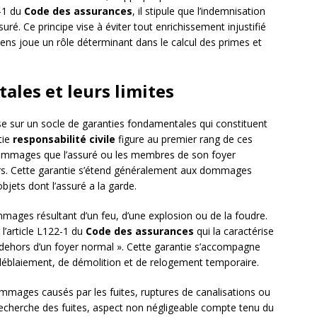
1-1 du
Code des assurances
, il stipule que l’indemnisation
suré. Ce principe vise à éviter tout enrichissement injustifié
iens joue un rôle déterminant dans le calcul des primes et
ales et leurs limites
e sur un socle de garanties fondamentales qui constituent
tie
responsabilité civile
figure au premier rang de ces
 dommages que l’assuré ou les membres de son foyer
ers. Cette garantie s’étend généralement aux dommages
jets dont l’assuré a la garde.
ages résultant d’un feu, d’une explosion ou de la foudre.
 l’article L122-1 du
Code des assurances
qui la caractérise
hors d’un foyer normal ». Cette garantie s’accompagne
déblaiement, de démolition et de relogement temporaire.
mmages causés par les fuites, ruptures de canalisations ou
de recherche des fuites, aspect non négligeable compte tenu du