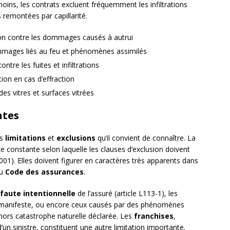
moins, les contrats excluent fréquemment les infiltrations
 remontées par capillarité.
ction contre les dommages causés à autrui
ommages liés au feu et phénomènes assimilés
ntre les fuites et infiltrations
ion en cas d’effraction
es vitres et surfaces vitrées
ntes
es
limitations
et
exclusions
qu’il convient de connaître. La
e constante selon laquelle les clauses d’exclusion doivent
2001). Elles doivent figurer en caractères très apparents dans
du
Code des assurances
.
faute intentionnelle
de l’assuré (article L113-1), les
 manifeste, ou encore ceux causés par des phénomènes
hors catastrophe naturelle déclarée. Les
franchises
,
’un sinistre, constituent une autre limitation importante.