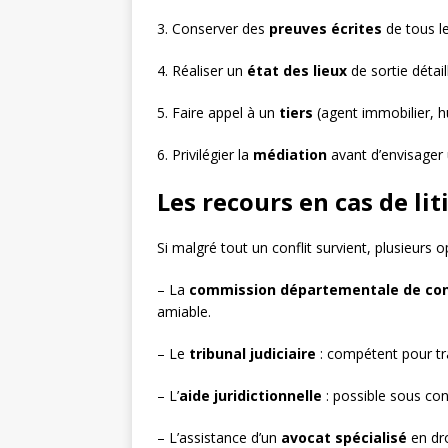
3. Conserver des
preuves écrites
de tous le
4. Réaliser un
état des lieux
de sortie détail
5. Faire appel à un
tiers
(agent immobilier, hu
6. Privilégier la
médiation
avant d’envisager 
Les recours en cas de lit
Si malgré tout un conflit survient, plusieurs o
– La
commission départementale de conc
amiable.
– Le
tribunal judiciaire
: compétent pour tran
– L’
aide juridictionnelle
: possible sous cond
– L’assistance d’un
avocat spécialisé
en dr